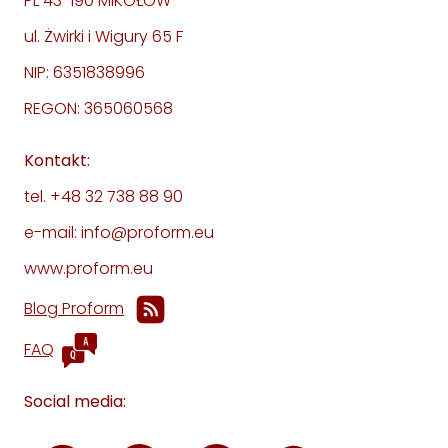
PL 43-190 MIKOŁÓW
ul. Żwirki i Wigury 65 F
NIP: 6351838996
REGON: 365060568
Kontakt:
tel. +48 32 738 88 90
e-mail: info@proform.eu
www.proform.eu
Blog Proform
FAQ
Social media: