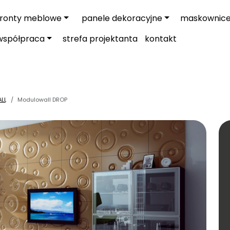
fronty meblowe
panele dekoracyjne
maskownic
współpraca
strefa projektanta
kontakt
ALL
Modulowall DROP