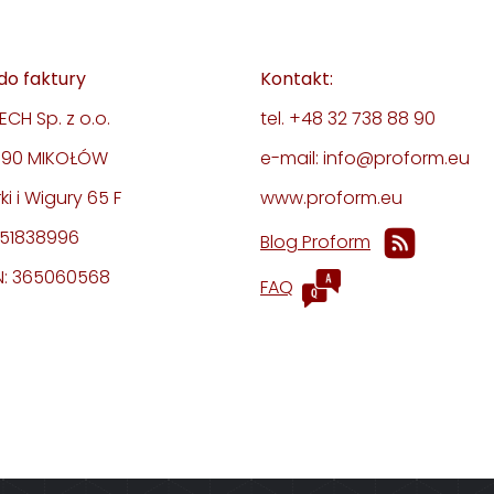
do faktury
Kontakt:
CH Sp. z o.o.
tel. +48 32 738 88 90
-190 MIKOŁÓW
e-mail: info@proform.eu
rki i Wigury 65 F
www.proform.eu
351838996
Blog Proform
: 365060568
FAQ