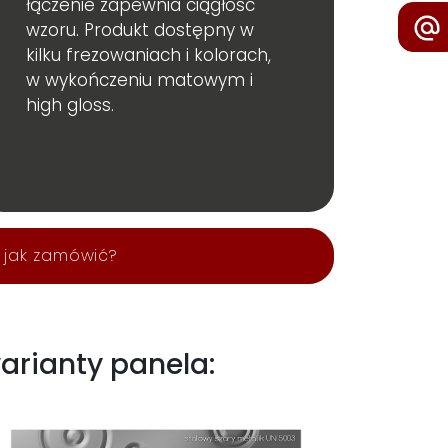
łączenie zapewnia ciągłość
wzoru. Produkt dostępny w
kilku frezowaniach i kolorach,
w wykończeniu matowym i
high gloss.
jak zamówić?
arianty panela: