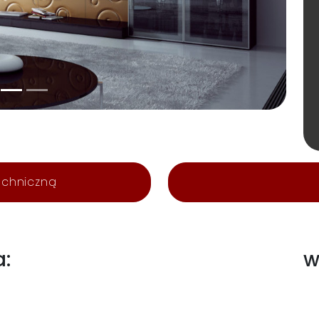
echniczną
a:
w