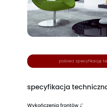
pobierz specyfikację t
specyfikacja techniczn
Wykończenia frontów