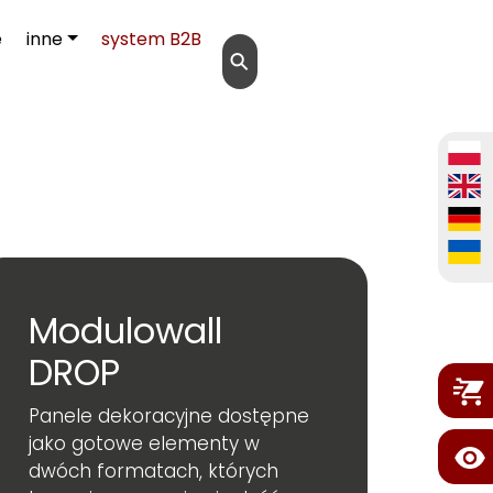
e
inne
system B2B
⚲
Modulowall
DROP
Panele dekoracyjne dostępne
jako gotowe elementy w
dwóch formatach, których