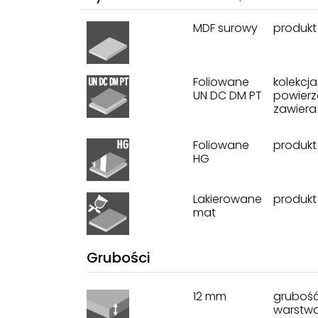
MDF surowy
produkt
Foliowane
kolekcj
UN DC DM PT
powierz
zawiera 
Foliowane
produkt
HG
Lakierowane
produkt
mat
Grubości
12 mm
grubość
warstwą