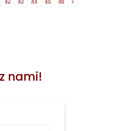
42
43
44
45
46
»
 z nami!