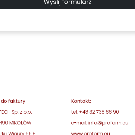
Wyślij formularz
do faktury
Kontakt:
ECH Sp. z o.o.
tel. +48 32 738 88 90
3-190 MIKOŁÓW
e-mail: info@proform.eu
irki i Wigury 65 F
www.proform.eu