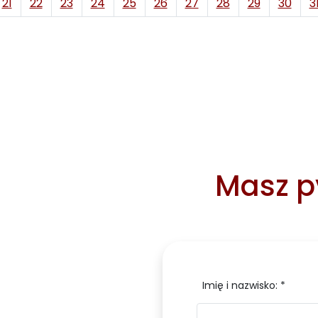
21
22
23
24
25
26
27
28
29
30
3
Masz py
Imię i nazwisko: *