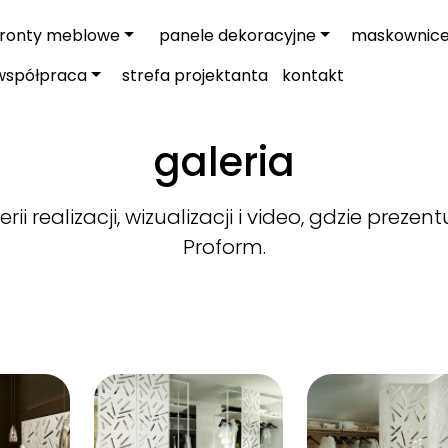
fronty meblowe
panele dekoracyjne
maskownic
współpraca
strefa projektanta
kontakt
galeria
ii realizacji, wizualizacji i video, gdzie pre
Proform.