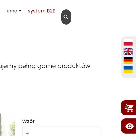
e
inne
system B2B
⚲
zentujemy pełną gamę produktów
Wzór