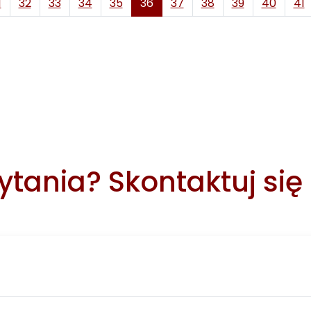
1
32
33
34
35
36
37
38
39
40
41
tania? Skontaktuj się