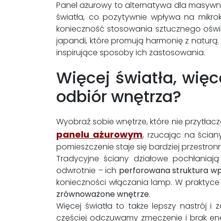
Panel ażurowy to alternatywa dla masywn
światła, co pozytywnie wpływa na mikr
konieczność stosowania sztucznego oświetle
japandi, które promują harmonię z naturą
inspirujące sposoby ich zastosowania.
Więcej światła, więc
odbiór wnętrza?
Wyobraź sobie wnętrze, które nie przytłacz
panelu ażurowym
, rzucając na ściany
pomieszczenie staje się bardziej przestronne
Tradycyjne ściany działowe pochłaniają 
odwrotnie – ich
perforowana struktura wp
konieczności włączania lamp. W praktyce o
zrównoważone wnętrze
.
Więcej światła to także lepszy nastrój
częściej odczuwamy zmęczenie i brak en