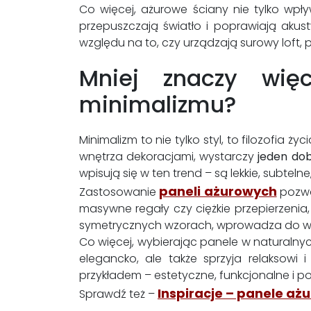
Co więcej, ażurowe ściany nie tylko wpły
przepuszczają światło i poprawiają akus
względu na to, czy urządzają surowy loft, 
Mniej znaczy wię
minimalizmu?
Minimalizm to nie tylko styl, to filozofia
wnętrza dekoracjami, wystarczy
jeden do
wpisują się w ten trend – są lekkie, subteln
paneli ażurowych
Zastosowanie
pozwa
masywne regały czy ciężkie przepierzeni
symetrycznych wzorach, wprowadza do wnęt
Co więcej, wybierając panele w naturalny
elegancko, ale także sprzyja relaksowi i
przykładem – estetyczne, funkcjonalne i 
Inspiracje – panele aż
Sprawdź też –