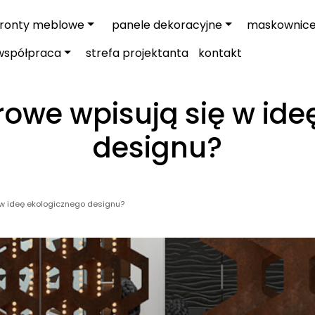
fronty meblowe
panele dekoracyjne
maskownic
współpraca
strefa projektanta
kontakt
rowe wpisują się w ide
designu?
 w ideę ekologicznego designu?