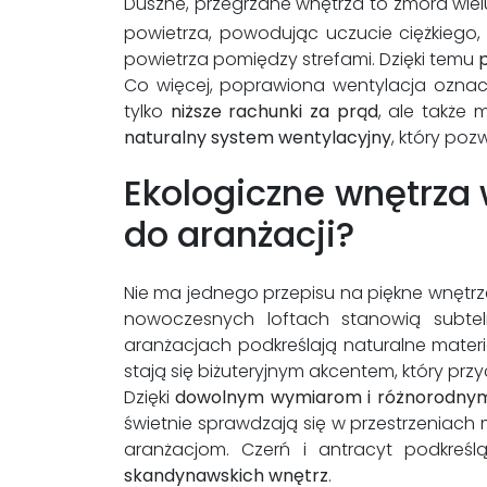
Duszne, przegrzane wnętrza to zmora wielu
powietrza, powodując uczucie ciężkiego,
powietrza pomiędzy strefami. Dzięki temu
Co więcej, poprawiona wentylacja oznac
tylko
niższe rachunki za prąd
, ale także 
naturalny system wentylacyjny
, który poz
Ekologiczne wnętrza
do aranżacji?
Nie ma jednego przepisu na piękne wnętrz
nowoczesnych loftach stanowią subtel
aranżacjach podkreślają naturalne mater
stają się biżuteryjnym akcentem, który prz
Dzięki
dowolnym wymiarom i różnorodny
świetnie sprawdzają się w przestrzenia
aranżacjom. Czerń i antracyt podkreśl
skandynawskich wnętrz
.