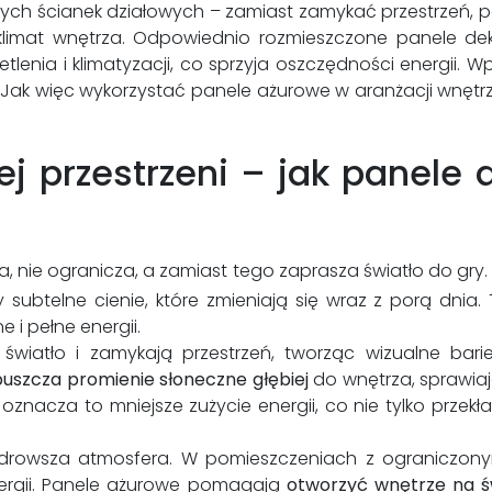
ych ścianek działowych – zamiast zamykać przestrzeń, 
oklimat wnętrza. Odpowiednio rozmieszczone panele d
nia i klimatyzacji, co sprzyja oszczędności energii. Wpi
. Jak więc wykorzystać panele ażurowe w aranżacji wnęt
ej przestrzeni – jak panel
a, nie ogranicza, a zamiast tego zaprasza światło do gry.
 subtelne cienie, które zmieniają się wraz z porą dnia. To
 i pełne energii.
światło i zamykają przestrzeń, tworząc wizualne bari
uszcza promienie słoneczne głębiej
do wnętrza, sprawiają
znacza to mniejsze zużycie energii, co nie tylko przekła
 i zdrowsza atmosfera. W pomieszczeniach z ograniczo
ergii. Panele ażurowe pomagają
otworzyć wnętrze na ś