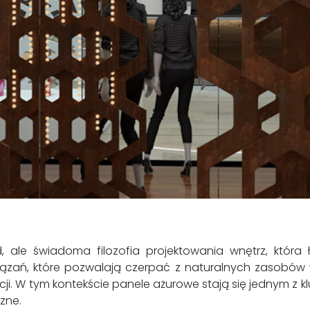
d, ale świadoma filozofia projektowania wnętrz, która 
wiązań, które pozwalają czerpać z naturalnych zasobó
i. W tym kontekście panele ażurowe stają się jednym z 
zne.