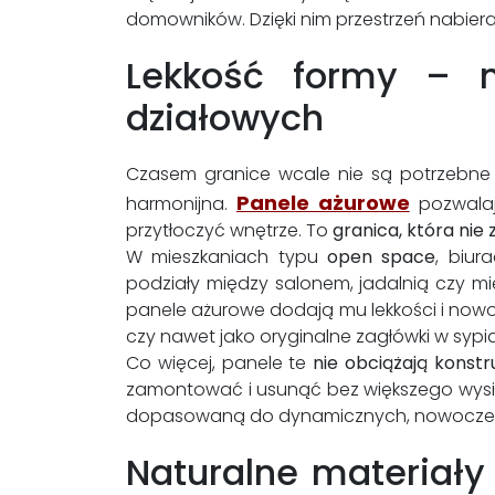
domowników. Dzięki nim przestrzeń nabier
Lekkość formy – n
działowych
Czasem granice wcale nie są potrzebne 
Panele ażurowe
harmonijna.
pozwalaj
przytłoczyć wnętrze. To
granica, która nie 
W mieszkaniach typu
open space
, biur
podziały między salonem, jadalnią czy mi
panele ażurowe dodają mu lekkości i nowo
czy nawet jako oryginalne zagłówki w sypia
Co więcej, panele te
nie obciążają konstr
zamontować i usunąć bez większego wysi
dopasowaną do dynamicznych, nowoczes
Naturalne materiały