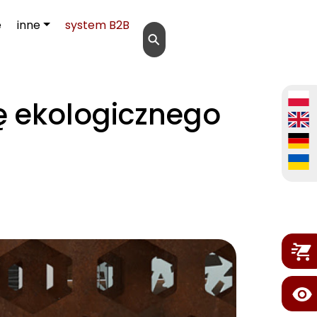
e
inne
system B2B
⚲
ę ekologicznego