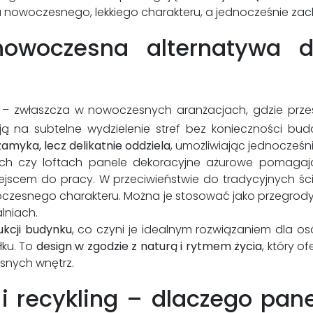
a nowoczesnego, lekkiego charakteru, a jednocześnie za
owoczesna alternatywa d
– zwłaszcza w nowoczesnych aranżacjach, gdzie przes
ą na subtelne wydzielenie stref bez konieczności bu
zamyka, lecz delikatnie oddziela
, umożliwiając jednocześni
ach czy loftach panele dekoracyjne ażurowe pomagają
ejscem do pracy. W przeciwieństwie do tradycyjnych ści
czesnego charakteru. Można je stosować jako przegrody m
lniach.
ukcji budynku
, co czyni je idealnym rozwiązaniem dla 
łku. To
design w zgodzie z naturą i rytmem życia
, który of
nych wnętrz.
 i recykling – dlaczego pan