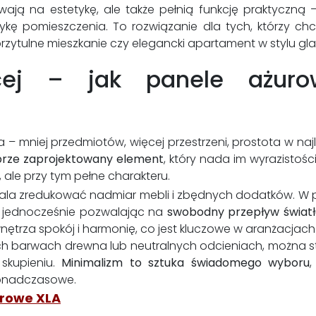
wają na estetykę, ale także pełnią funkcję praktyczną –
tykę pomieszczenia. To rozwiązanie dla tych, którzy c
przytulne mieszkanie czy elegancki apartament w stylu gl
cej – jak panele ażuro
 życia – mniej przedmiotów, więcej przestrzeni, prostota 
brze zaprojektowany element
, który nada im wyrazistośc
e, ale przy tym pełne charakteru.
la zredukować nadmiar mebli i zbędnych dodatków. W 
a, jednocześnie pozwalając na
swobodny przepływ światł
rza spokój i harmonię, co jest kluczowe w aranżacjach 
ch barwach drewna lub neutralnych odcieniach, można stw
 skupieniu.
Minimalizm to sztuka świadomego wyboru
ponadczasowe.
urowe XLA