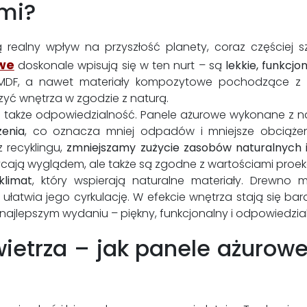
mi?
realny wpływ na przyszłość planety, coraz częściej sz
we
doskonale wpisują się w ten nurt – są
lekkie, funkcj
 MDF, a nawet materiały kompozytowe pochodzące z recy
zyć wnętrza w zgodzie z naturą.
 ale także odpowiedzialność. Panele ażurowe wykonane z
enia
, co oznacza mniej odpadów i mniejsze obciążen
 recyklingu,
zmniejszamy zużycie zasobów naturalnych
hwycają wyglądem, ale także są zgodne z wartościami proe
klimat
, który wspierają naturalne materiały. Drewno
 ułatwia jego cyrkulację. W efekcie wnętrza stają się bar
jlepszym wydaniu – piękny, funkcjonalny i odpowiedzial
ietrza – jak panele ażurowe