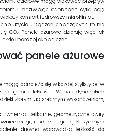
ne ścianki działowe mogą blokować przepływ
roblem, umożliwiając swobodną cyrkulację
 większy komfort i zdrowszy mikroklimat.
enie użycia urządzeń chłodzących to nie
sję CO₂. Panele ażurowe działają więc jak
lekkie i bardziej ekologiczne.
sować panele ażurowe
 mogą odnaleźć się w każdej stylistyce. W
om głębi i lekkości. W skandynawskich
, dzięki złotym lub srebrnym wykończeniom,
i wnętrza. Delikatne, geometryczne ażury
kownice mogą dodać elegancji klasycznym
ne odcienie drewna wprowadzą
lekkość do