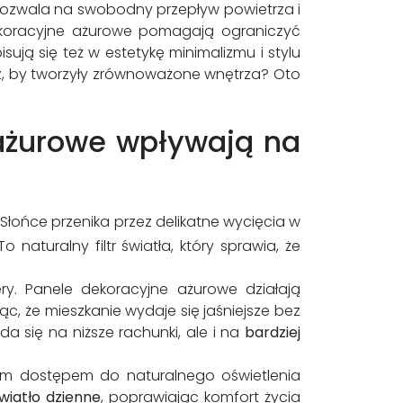
pozwala na swobodny przepływ powietrza i
ekoracyjne ażurowe pomagają ograniczyć
sują się też w estetykę minimalizmu i stylu
rz, by tworzyły zrównoważone wnętrza? Oto
e ażurowe wpływają na
 Słońce przenika przez delikatne wycięcia w
 naturalny filtr światła, który sprawia, że
ery. Panele dekoracyjne ażurowe działają
c, że mieszkanie wydaje się jaśniejsze bez
da się na niższe rachunki, ale i na
bardziej
nym dostępem do naturalnego oświetlenia
wiatło dzienne
, poprawiając komfort życia