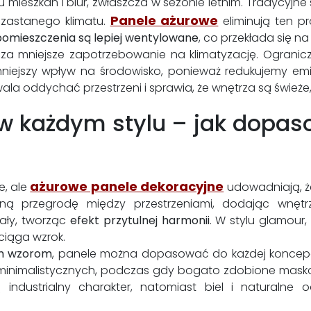
 mieszkań i biur, zwłaszcza w sezonie letnim. Tradycyj
Panele ażurowe
 zastanego klimatu.
eliminują ten p
pomieszczenia są lepiej wentylowane
, co przekłada się na
za mniejsze zapotrzebowanie na klimatyzację. Ogranicz
mniejszy wpływ na środowisko, ponieważ redukujemy emi
wala oddychać przestrzeni i sprawia, że wnętrza są świeże, 
 w każdym stylu – jak dopa
ażurowe panele dekoracyjne
e, ale
udowadniają, że
ną przegrodę między przestrzeniami, dodając wnętrz
iały, tworząc
efekt przytulnej harmonii
. W stylu glamour
yciąga wzrok.
m wzorom
, panele można dopasować do każdej koncepcj
ch minimalistycznych, podczas gdy bogato zdobione mas
ą industrialny charakter, natomiast biel i natural