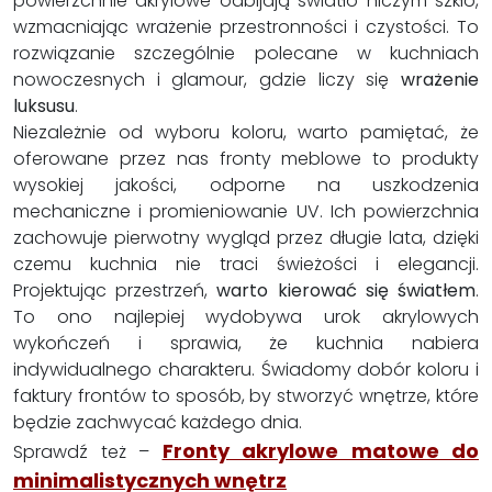
powierzchnie akrylowe odbijają światło niczym szkło,
wzmacniając wrażenie przestronności i czystości. To
rozwiązanie szczególnie polecane w kuchniach
nowoczesnych i glamour, gdzie liczy się
wrażenie
luksusu
.
Niezależnie od wyboru koloru, warto pamiętać, że
oferowane przez nas fronty meblowe to produkty
wysokiej jakości, odporne na uszkodzenia
mechaniczne i promieniowanie UV. Ich powierzchnia
zachowuje pierwotny wygląd przez długie lata, dzięki
czemu kuchnia nie traci świeżości i elegancji.
Projektując przestrzeń,
warto kierować się światłem
.
To ono najlepiej wydobywa urok akrylowych
wykończeń i sprawia, że kuchnia nabiera
indywidualnego charakteru. Świadomy dobór koloru i
faktury frontów to sposób, by stworzyć wnętrze, które
będzie zachwycać każdego dnia.
Fronty akrylowe matowe do
Sprawdź też –
minimalistycznych wnętrz