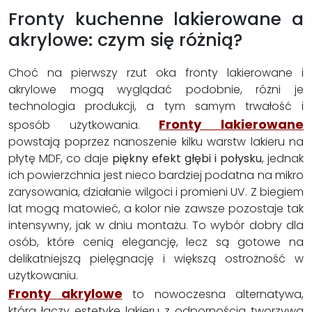
Fronty kuchenne lakierowane a
akrylowe: czym się różnią?
Choć na pierwszy rzut oka fronty lakierowane i
akrylowe mogą wyglądać podobnie, różni je
technologia produkcji, a tym samym trwałość i
Fronty lakierowane
sposób użytkowania.
powstają poprzez nanoszenie kilku warstw lakieru na
płytę MDF, co daje
piękny efekt głębi i połysku
, jednak
ich powierzchnia jest nieco bardziej podatna na mikro
zarysowania, działanie wilgoci i promieni UV. Z biegiem
lat mogą matowieć, a kolor nie zawsze pozostaje tak
intensywny, jak w dniu montażu. To wybór dobry dla
osób, które cenią elegancję, lecz są gotowe na
delikatniejszą pielęgnację i większą ostrożność w
użytkowaniu.
Fronty akrylowe
to nowoczesna alternatywa,
która łączy estetykę lakieru z odpornością tworzywa