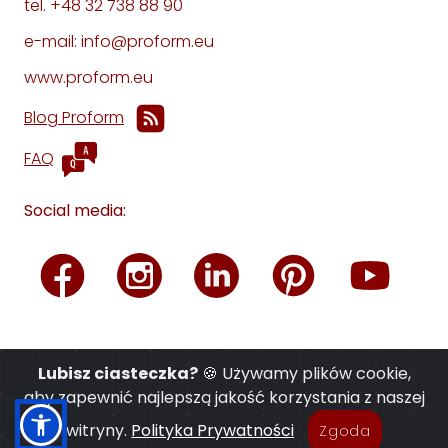
tel. +48 32 738 88 90
e-mail: info@proform.eu
www.proform.eu
Blog Proform
FAQ
Social media:
Lubisz ciasteczka?
🍪 Używamy plików cookie,
aby zapewnić najlepszą jakość korzystania z naszej
witryny.
Polityka Prywatności
Zgoda
© 2026 PROFORM® ·
Polityka Prywatności