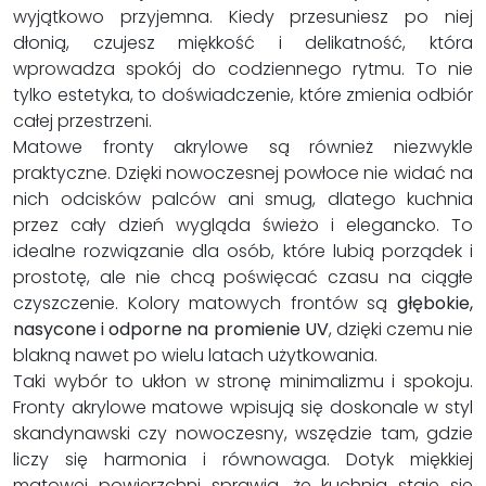
wyjątkowo przyjemna. Kiedy przesuniesz po niej
dłonią, czujesz miękkość i delikatność, która
wprowadza spokój do codziennego rytmu. To nie
tylko estetyka, to doświadczenie, które zmienia odbiór
całej przestrzeni.
Matowe fronty akrylowe są również niezwykle
praktyczne. Dzięki nowoczesnej powłoce nie widać na
nich odcisków palców ani smug, dlatego kuchnia
przez cały dzień wygląda świeżo i elegancko. To
idealne rozwiązanie dla osób, które lubią porządek i
prostotę, ale nie chcą poświęcać czasu na ciągłe
czyszczenie. Kolory matowych frontów są
głębokie,
nasycone i odporne na promienie UV
, dzięki czemu nie
blakną nawet po wielu latach użytkowania.
Taki wybór to ukłon w stronę minimalizmu i spokoju.
Fronty akrylowe matowe wpisują się doskonale w styl
skandynawski czy nowoczesny, wszędzie tam, gdzie
liczy się harmonia i równowaga. Dotyk miękkiej
matowej powierzchni sprawia, że kuchnia staje się